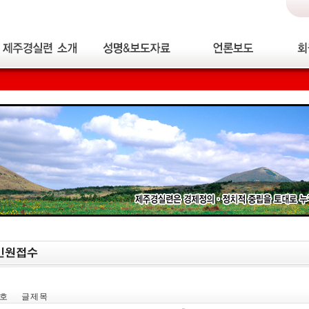
호
글 제 목