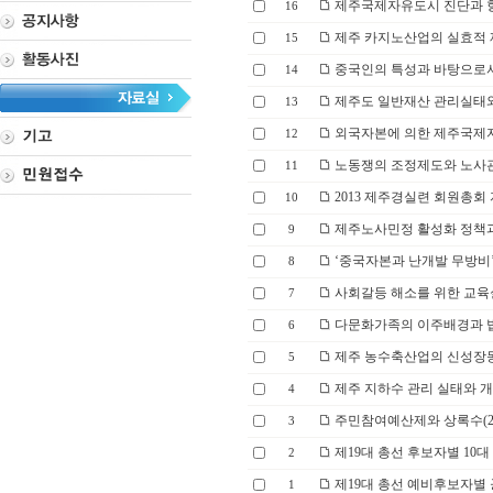
제주국제자유도시 진단과 향
16
제주 카지노산업의 실효적 
15
중국인의 특성과 바탕으로
14
제주도 일반재산 관리실태
13
외국자본에 의한 제주국제자
12
노동쟁의 조정제도와 노사관
11
2013 제주경실련 회원총회 자
10
제주노사민정 활성화 정책과제 
9
‘중국자본과 난개발 무방비’ 
8
사회갈등 해소를 위한 교육실태
7
다문화가족의 이주배경과 법적
6
제주 농수축산업의 신성장동력 
5
제주 지하수 관리 실태와 개선
4
주민참여예산제와 상록수(20
3
제19대 총선 후보자별 10대 
2
제19대 총선 예비후보자별 공
1