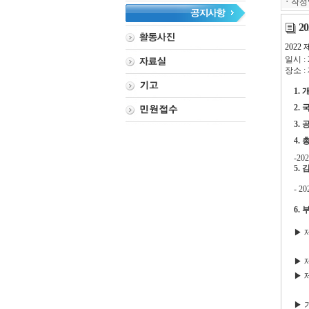
ㆍ
작성
2
202
일시 : 
장소 :
1.
2.
3.
4.
-20
5.
- 20
6.
▶
▶
▶
▶