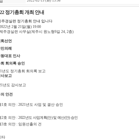
일
2022-02-15 (화) 13:56
022 정기총회 개최 안내
2 제주경실련 정기총회 안내 입니다
2022년 2월 21일(월) 19:00
 제주경실련 사무실(제주시 원노형9길 24, 2층)
개회선언
국민의례
공동대표 인사
총회 회의록 승인
21
년도 정기총회 회의록 보고
감사보고
21
년도 감사보고
부의 안건
제
1
호 의안
: 2021
년도 사업 및 결산 승인
제
2
호 의안
:
2022
년도 사업계획
(
안
)
및 예산
(
안
)
승인
제
3
호 의안
:
임원선출의 건
기타