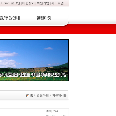
Home
|
로그인
|
비번찾기
|
회원가입
|
사이트맵
홈 > 열린마당 >
자유게시판
ㆍ조회: 244