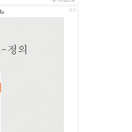
ㆍ
IP: 119.xxx.150
여』