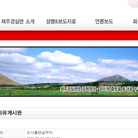
도서출판갈무리
자