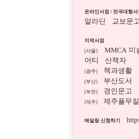
온라인서점 / 전국대형서
알라딘
교보문
지역서점
MMCA 미
[서울]
어티
산책자
책과생활
[광주]
부산도서
[부산]
경인문고
[부천]
제주풀무
[제주]
http
메일링 신청하기