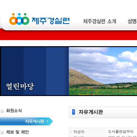
도서출판갈무리
ㆍ
작성자