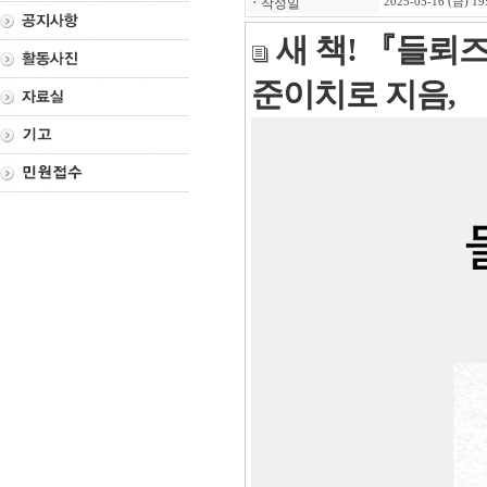
ㆍ
작성일
2025-05-16 (금) 19
새 책! 『들뢰
준이치로 지음,