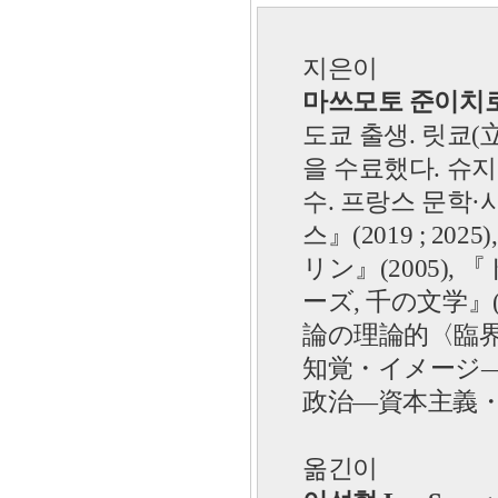
지은이
마쓰모토 준이치로 
도쿄 출생. 릿쿄(
을 수료했다. 슈
수. 프랑스 문학·
스
』
(2019 ; 20
リン
』
(2005),
『
ーズ, 千の文学
』
論の理論的〈臨界
知覚・イメージ
政治—資本主義
옮긴이